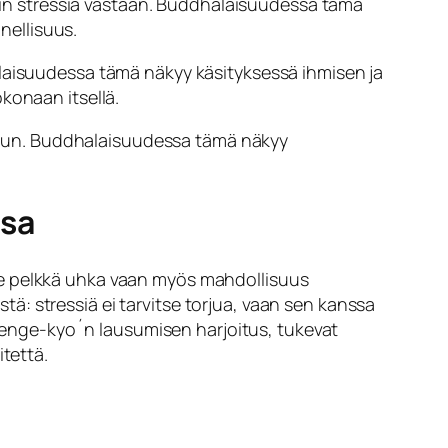
kurin stressiä vastaan. Buddhalaisuudessa tämä
nellisuus.
laisuudessa tämä näkyy käsityksessä ihmisen ja
okonaan itsellä.
uun. Buddhalaisuudessa tämä näkyy
ssa
le pelkkä uhka vaan myös mahdollisuus
: stressiä ei tarvitse torjua, vaan sen kanssa
enge-kyo´n lausumisen harjoitus, tukevat
itettä.