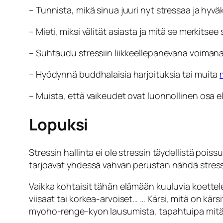
– Tunnista, mikä sinua juuri nyt stressaa ja hyvä
– Mieti, miksi välität asiasta ja mitä se merkitsee s
– Suhtaudu stressiin liikkeellepanevana voimana,
– Hyödynnä buddhalaisia harjoituksia tai muita
– Muista, että vaikeudet ovat luonnollinen osa 
Lopuksi
Stressin hallinta ei ole stressin täydellistä p
tarjoavat yhdessä vahvan perustan nähdä stress
Vaikka kohtaisit tähän elämään kuuluvia koettel
viisaat tai korkea-arvoiset… … Kärsi, mitä on kärsi
myoho-renge-kyon lausumista, tapahtuipa mit