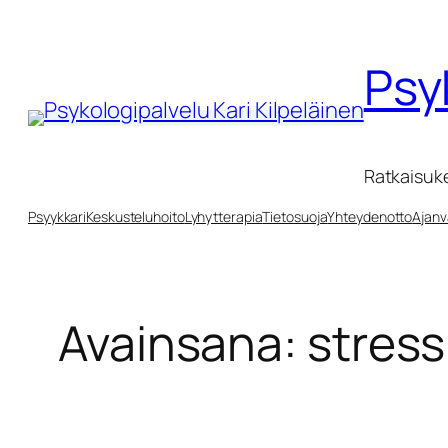
Siirry
sisältöön
Psy
Ratkaisuk
Psyykkari
Keskusteluhoito
Lyhytterapia
Tietosuoja
Yhteydenotto
Ajanv
Avainsana:
stress