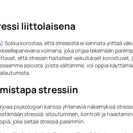
ssi liittolaisena
5
) Sokka korostaa, että stressistä ei kannata yrittää väk
liikkeellepanevana voimana, joka ohjaa tekemään parempi
vat, että stressin haitalliset vaikutukset korostuvat, j
essaamme asioista, joista välitämme, voi oppia käyttämä
palautumista.
mistapa stressiin
rjoaa psykologian kanssa yhteneviä näkemyksiä stressi
kestämään stressiä:
sitoutuminen, kontrolli ja haastami
piä, joka sietää stressiä paremmin.