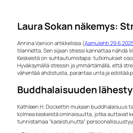
Laura Sokan näkemys: Stre
Annina Vainion artikkelissa (
Aamulehti 29.6.202
tilannetta. Sen sijaan stressi kannattaa nähdä 
Keskeistä on suhtautumistapa: tutkimukset osoitta
Hyväksymällä stressin ja ymmärtämällä, että str
vähentää ahdistusta, parantaa unta ja edistää 
Buddhalaisuuden lähesty
Kathleen H. Dockettin mukaan buddhalaisuus ta
kolmea keskeistä ominaisuutta, jotka auttavat 
tunnistamaa ”karaistunutta” persoonallisuustyyp