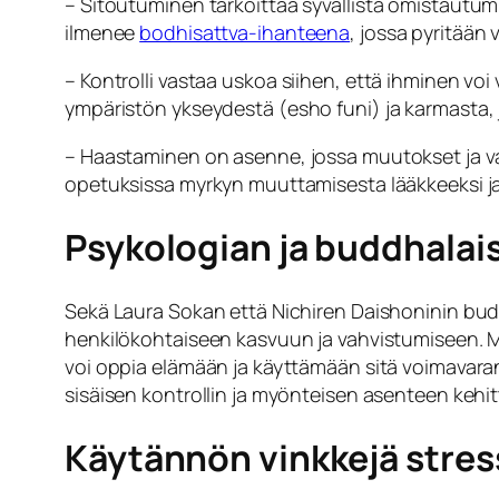
–
Sitoutuminen
tarkoittaa syvällistä omistautum
ilmenee
bodhisattva-ihanteena
, jossa pyritään
–
Kontrolli
vastaa uskoa siihen, että ihminen vo
ympäristön ykseydestä (
esho funi
) ja
karmasta
,
–
Haastaminen
on asenne, jossa muutokset ja 
opetuksissa myrkyn muuttamisesta lääkkeeksi ja 
Psykologian ja buddhalai
Sekä Laura Sokan että Nichiren Daishoninin bud
henkilökohtaiseen kasvuun ja vahvistumiseen. Mo
voi oppia elämään ja käyttämään sitä voimavar
sisäisen kontrollin ja myönteisen asenteen kehit
Käytännön vinkkejä stress