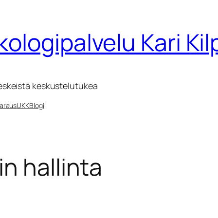
kologipalvelu Kari Ki
eskeistä keskustelutukea
araus
UKK
Blogi
in hallinta