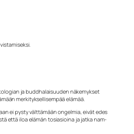
hvistamiseksi.
psykologian ja buddhalaisuuden näkemykset
elämään merkityksellisempää elämää.
kaan ei pysty välttämään ongelmia, eivät edes
ystä että iloa elämän tosiasioina ja jatka nam-