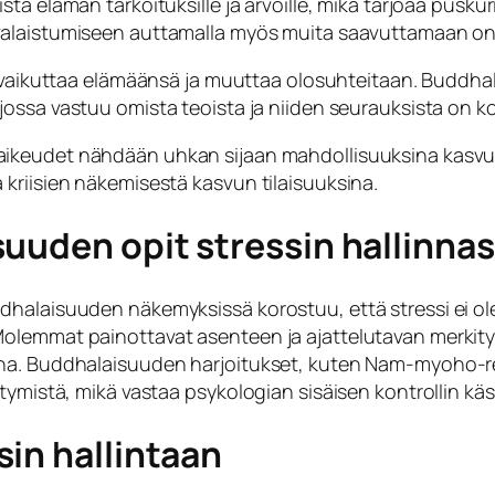
ista elämän tarkoituksille ja arvoille, mikä tarjoaa pus
 valaistumiseen auttamalla myös muita saavuttamaan on
i vaikuttaa elämäänsä ja muuttaa olosuhteitaan. Buddha
 jossa vastuu omista teoista ja niiden seurauksista on k
vaikeudet nähdään uhkan sijaan mahdollisuuksina kasv
kriisien näkemisestä kasvun tilaisuuksina.
suuden opit stressin hallinna
dhalaisuuden näkemyksissä korostuu, että stressi ei o
lemmat painottavat asenteen ja ajattelutavan merkitystä
ana. Buddhalaisuuden harjoitukset, kuten Nam-myoho-r
tymistä, mikä vastaa psykologian sisäisen kontrollin käs
in hallintaan