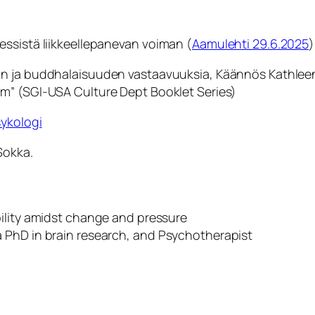
ssistä liikkeellepanevan voiman (
Aamulehti 29.6.2025
)
an ja buddhalaisuuden vastaavuuksia, Käännös Kathleen H
sm
” (SGI-USA Culture Dept Booklet Series)
sykologi
Sokka.
bility amidst change and pressure
 PhD in brain research, and Psychotherapist