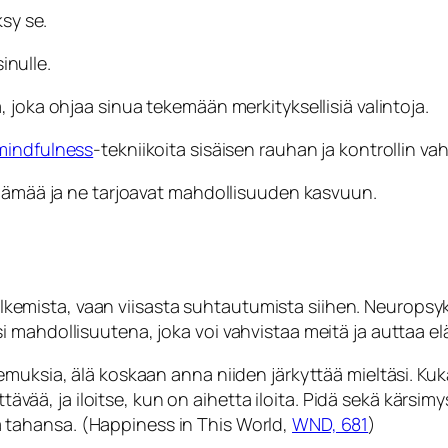
ksy se.
inulle.
 joka ohjaa sinua tekemään merkityksellisiä valintoja.
mindfulness
-tekniikoita sisäisen rauhan ja kontrollin va
elämää ja ne tarjoavat mahdollisuuden kasvuun.
oissulkemista, vaan viisasta suhtautumista siihen. Neuro
i mahdollisuutena, joka voi vahvistaa meitä ja auttaa 
emuksia, älä koskaan anna niiden järkyttää mieltäsi. Ku
ttävää, ja iloitse, kun on aihetta iloita. Pidä sekä kärsim
ä tahansa
. (Happiness in This World,
WND, 681
)