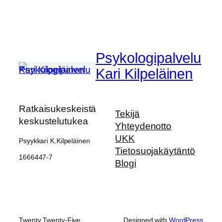
Psykologipalvelu
Kari Kilpeläinen
Ratkaisukeskeistä
Tekijä
keskustelutukea
Yhteydenotto
UKK
Psyykkari K.Kilpeläinen
Tietosuojakäytäntö
1666447-7
Blogi
Twenty Twenty-Five
Designed with
WordPress