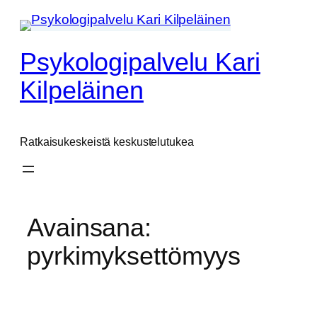
Siirry
sisältöön
Psykologipalvelu Kari
Kilpeläinen
Ratkaisukeskeistä keskustelutukea
Avainsana:
pyrkimyksettömyys