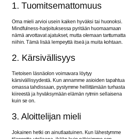
1. Tuomitsemattomuus
Oma mieli arvioi usein kaiken hyväksi tai huonoksi.
Mindfulness-harjoituksessa pyritään huomaamaan
nämä arvottavat ajatukset, mutta olemaan tarttumatta
niihin. Tämä lisää lempeyttä itseä ja muita kohtaan.
2. Kärsivällisyys
Tietoisen läsnäolon voimavara löytyy
kärsivällisyydestä. Kun annamme asioiden tapahtua
omassa tahdissaan, pystymme hellittämään turhasta
kiireestä ja hyväksymään elämän rytmin sellaisena
kuin se on.
3. Aloittelijan mieli
Jokainen hetki on ainutlaatuinen. Kun lähestymme
tilannetta uteliaana, ikään kuin näkisimme sen