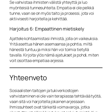
Se vahvistaa ihmisten välistä yhteyttä ja luo
myönteisiä tunnesuhteita. Empatia ei ole pelkkä
tunne, vaan se on myös taito ja prosessi, jota voi
aktiivisesti harjoitella ja kehittää.
Harjoitus 6: Empaattinen mietiskely
Ajattele kohtaamistasi ihmistä, jolla on vaikeuksia.
Yritä asettua hänen asemaansa ja pohtia, miltä
hänestä tuntuu ja miksi hän voi toimia tietyllä
tavalla. Kirjoita ylös nämä ajatukset ja pohdi, miten
voit osoittaa empatiaa arjessa.
Yhteenveto
Sosiaalisten taitojen ja tukiverkostojen
vahvistaminen ei ole vain terapiassa tehtävää työtä,
vaan sitä voi harjoitella jokainen arjessaan.
Ihmissuhteet ovat tärkeitä voimavaroja, jotka