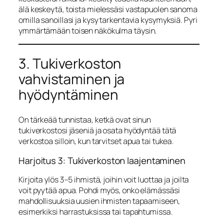
älä keskeytä, toista mielessäsi vastapuolen sanoma
omilla sanoillasi ja kysy tarkentavia kysymyksiä. Pyri
ymmärtämään toisen näkökulma täysin.
3. Tukiverkoston
vahvistaminen ja
hyödyntäminen
On tärkeää tunnistaa, ketkä ovat sinun
tukiverkostosi jäseniä ja osata hyödyntää tätä
verkostoa silloin, kun tarvitset apua tai tukea.
Harjoitus 3: Tukiverkoston laajentaminen
Kirjoita ylös 3–5 ihmistä, joihin voit luottaa ja joilta
voit pyytää apua. Pohdi myös, onko elämässäsi
mahdollisuuksia uusien ihmisten tapaamiseen,
esimerkiksi harrastuksissa tai tapahtumissa.