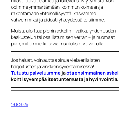
rikastuttavat elämää ja tukevat selviytymistä. Kun
opimme ymmärtämään, kommunikoimaan ja
rakentamaan yhteisöllisyyttä, kasvamme
vahvemmiksi ja aidosti yhteydessä toisiimme.
Muista aloittaa pienin askelin – vaikka yhden uuden
keskustelun tai osallistumisen verran – ja huomaat
pian, miten merkittäviä muutokset voivat olla.
Jos haluat, voin auttaa sinua vielä erilaisten
harjoitusten ja vinkkien syventämisessä!
Tutustu palveluumme
ja
ota ensimmäinen askel
kohti syvempää itsetuntemusta ja hyvinvointia.
19.8.2025