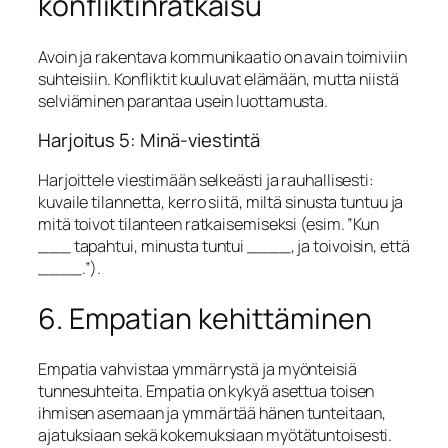
konfliktinratkaisu
Avoin ja rakentava kommunikaatio on avain toimiviin
suhteisiin. Konfliktit kuuluvat elämään, mutta niistä
selviäminen parantaa usein luottamusta.
Harjoitus 5: Minä-viestintä
Harjoittele viestimään selkeästi ja rauhallisesti:
kuvaile tilannetta, kerro siitä, miltä sinusta tuntuu ja
mitä toivot tilanteen ratkaisemiseksi (esim. ”Kun
___ tapahtui, minusta tuntui ____, ja toivoisin, että
____.”).
6. Empatian kehittäminen
Empatia vahvistaa ymmärrystä ja myönteisiä
tunnesuhteita. Empatia on kykyä asettua toisen
ihmisen asemaan ja ymmärtää hänen tunteitaan,
ajatuksiaan sekä kokemuksiaan myötätuntoisesti.