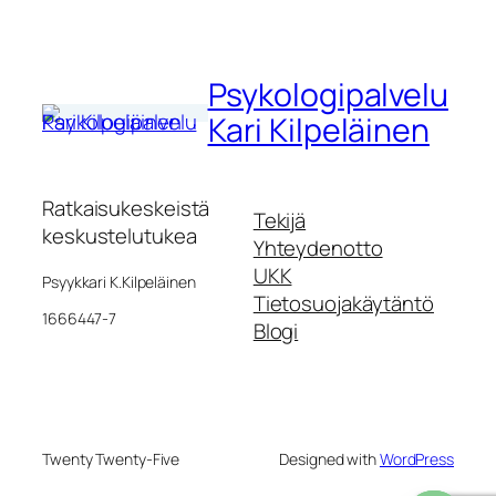
Psykologipalvelu
Kari Kilpeläinen
Ratkaisukeskeistä
Tekijä
keskustelutukea
Yhteydenotto
UKK
Psyykkari K.Kilpeläinen
Tietosuojakäytäntö
1666447-7
Blogi
Twenty Twenty-Five
Designed with
WordPress