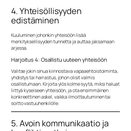
4. Yhteisöllisyyden
edistäminen
Kuuluminen johonkin yhteisöön lisää
merkityksellisyyden tunnetta ja auttaa jaksamaan
arjessa.
Harjoitus 4: Osallistu uuteen yhteisöön
Valitse jokin sinua kiinnostava vapaaehtoistoiminta,
yhdistys tai harrastus, johon olisit valmis
osallistumaan. Kirjoita ylös kolme syytä, miksi haluat
liittyä kyseiseen yhteisöön, ja ota ensimmäinen
konkreettinen askel, vaikka ilmoittautuminen tai
soitto vastuuhenkilölle.
5. Avoin kommunikaatio ja