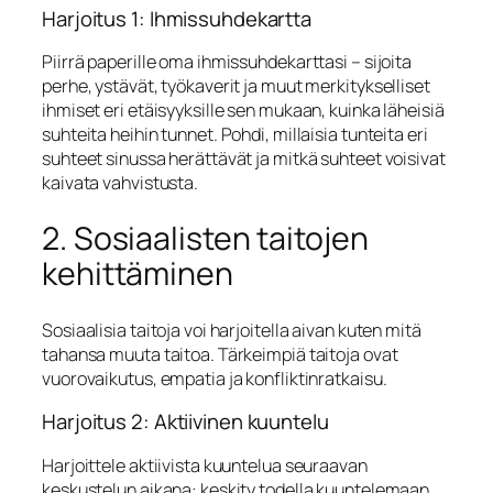
Harjoitus 1: Ihmissuhdekartta
Piirrä paperille oma ihmissuhdekarttasi – sijoita
perhe, ystävät, työkaverit ja muut merkitykselliset
ihmiset eri etäisyyksille sen mukaan, kuinka läheisiä
suhteita heihin tunnet. Pohdi, millaisia tunteita eri
suhteet sinussa herättävät ja mitkä suhteet voisivat
kaivata vahvistusta.
2. Sosiaalisten taitojen
kehittäminen
Sosiaalisia taitoja voi harjoitella aivan kuten mitä
tahansa muuta taitoa. Tärkeimpiä taitoja ovat
vuorovaikutus, empatia ja konfliktinratkaisu.
Harjoitus 2: Aktiivinen kuuntelu
Harjoittele aktiivista kuuntelua seuraavan
keskustelun aikana: keskity todella kuuntelemaan,