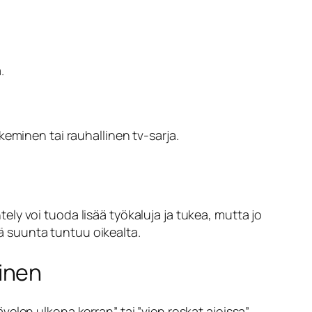
.
äkeminen tai rauhallinen tv-sarja.
ntely voi tuoda lisää työkaluja ja tukea, mutta jo
tä suunta tuntuu oikealta.
inen
ävelen ulkona kerran” tai ”vien roskat ajoissa”.