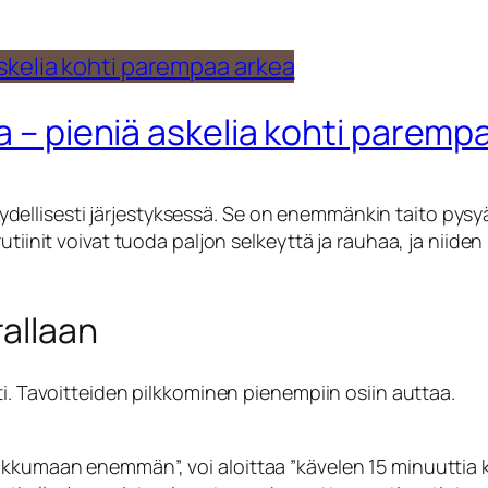
a – pieniä askelia kohti paremp
 täydellisesti järjestyksessä. Se on enemmänkin taito pys
rutiinit voivat tuoda paljon selkeyttä ja rauhaa, ja niid
rallaan
ti. Tavoitteiden pilkkominen pienempiin osiin auttaa.
liikkumaan enemmän”, voi aloittaa ”kävelen 15 minuuttia k