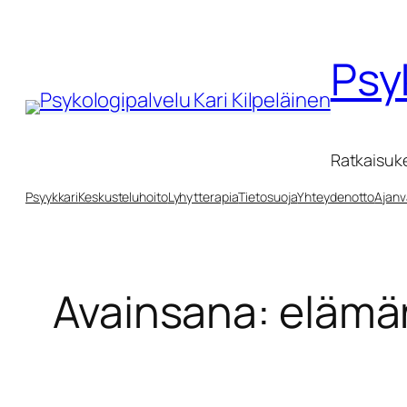
Siirry
sisältöön
Psy
Ratkaisuk
Psyykkari
Keskusteluhoito
Lyhytterapia
Tietosuoja
Yhteydenotto
Ajanv
Avainsana:
elämä