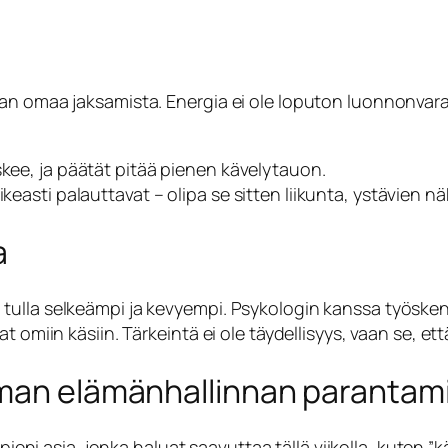
an omaa jaksamista. Energia ei ole loputon luonnonvara
skee, ja päätät pitää pienen kävelytauon.
keasti palauttavat – olipa se sitten liikunta, ystävien n
a
 voi tulla selkeämpi ja kevyempi. Psykologin kanssa työske
t omiin käsiin. Tärkeintä ei ole täydellisyys, vaan se, et
oman elämänhallinnan parantam
pieni asia, jonka haluat saavuttaa tällä viikolla, kuten ”k