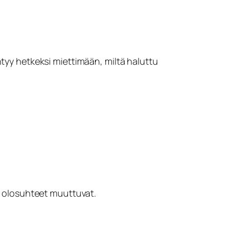
htyy hetkeksi miettimään, miltä haluttu
un olosuhteet muuttuvat.