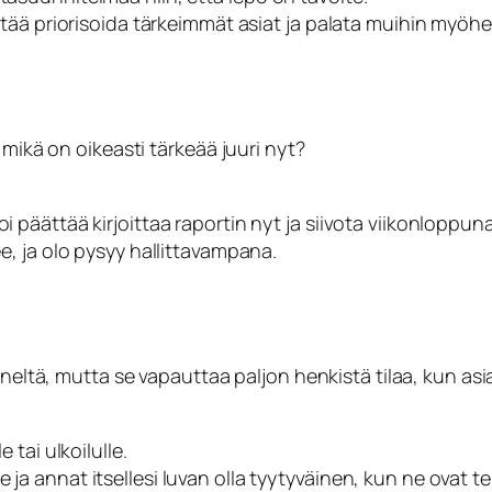
rittää priorisoida tärkeimmät asiat ja palata muihin myö
 mikä on oikeasti tärkeää juuri nyt?
i päättää kirjoittaa raportin nyt ja siivota viikonloppuna
ee, ja olo pysyy hallittavampana.
eneltä, mutta se vapauttaa paljon henkistä tilaa, kun asia
 tai ulkoilulle.
 ja annat itsellesi luvan olla tyytyväinen, kun ne ovat te