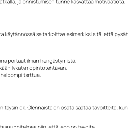
 matkalla, ja onnistumisen tunne kasvattaa motivaatiota.
ta käytännössä se tarkoittaa esimerkiksi sitä, että pysä
ana portaat ilman hengästymistä.
tkään lykätyn opintotehtävän.
 helpompi tarttua.
 on täysin ok. Olennaista on osata säätää tavoitteita, k
ntasuunnitelmaa niin, että lepo on tavoite.