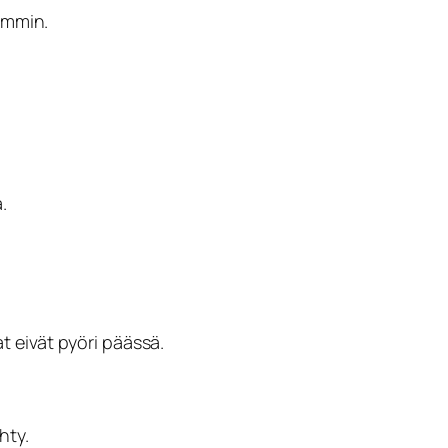
hemmin.
.
t eivät pyöri päässä.
hty.