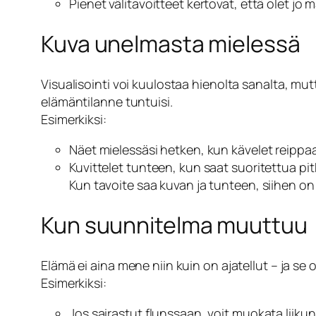
Pienet välitavoitteet kertovat, että olet jo
Kuva unelmasta mielessä
Visualisointi voi kuulostaa hienolta sanalta, mut
elämäntilanne tuntuisi.
Esimerkiksi:
Näet mielessäsi hetken, kun kävelet reippa
Kuvittelet tunteen, kun saat suoritettua pi
Kun tavoite saa kuvan ja tunteen, siihen on
Kun suunnitelma muuttuu
Elämä ei aina mene niin kuin on ajatellut – ja se
Esimerkiksi:
Jos sairastut flunssaan, voit muokata liiku