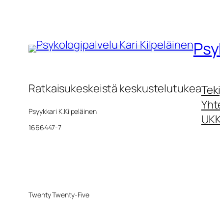
Psy
Ratkaisukeskeistä keskustelutukea
Teki
Yht
Psyykkari K.Kilpeläinen
UK
1666447-7
Twenty Twenty-Five