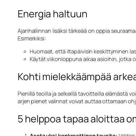
Energia haltuun
Ajanhallinnan lisäksi tärkeää on oppia seuraama
Esimerkiksi:
Huomaat, että iltapäivisin keskittyminen la
Käytät viikonloppuna aikaa asioihin, jotka oi
Kohti mielekkäämpää arke
Pienillä teoilla ja selkeillä tavoitteilla elämästä
arjen pienet valinnat voivat auttaa ottamaan ohja
5 helppoa tapaa aloittaa 
Aseta yksi konkreettinen tavoite:
Valitse 