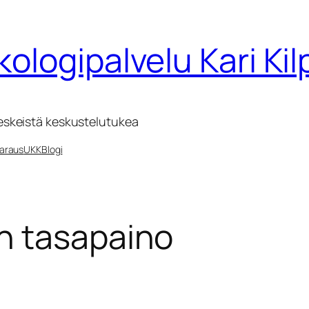
kologipalvelu Kari Ki
eskeistä keskustelutukea
araus
UKK
Blogi
n tasapaino