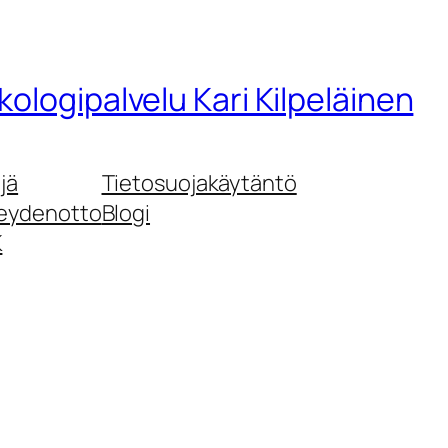
kologipalvelu Kari Kilpeläinen
jä
Tietosuojakäytäntö
eydenotto
Blogi
K