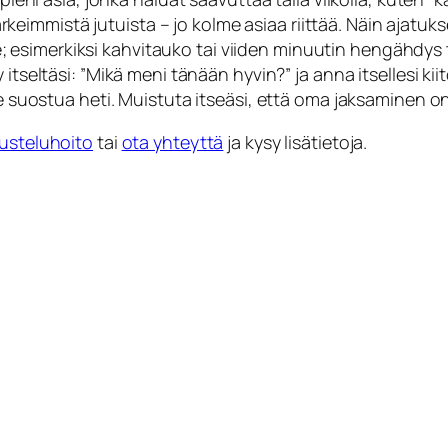
rkeimmistä jutuista – jo kolme asiaa riittää. Näin ajatuks
le; esimerkiksi kahvitauko tai viiden minuutin hengähdys 
 itseltäsi: ”Mikä meni tänään hyvin?” ja anna itsellesi ki
e suostua heti. Muistuta itseäsi, että oma jaksaminen on
usteluhoito
tai
ota yhteyttä
ja kysy lisätietoja.