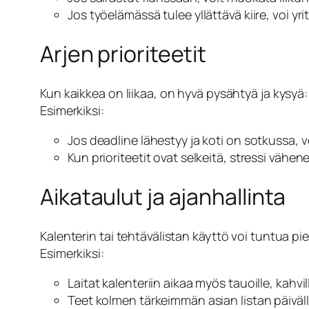
Jos työelämässä tulee yllättävä kiire, voi y
Arjen prioriteetit
Kun kaikkea on liikaa, on hyvä pysähtyä ja kysyä:
Esimerkiksi:
Jos deadline lähestyy ja koti on sotkussa, vo
Kun prioriteetit ovat selkeitä, stressi vähen
Aikataulut ja ajanhallinta
Kalenterin tai tehtävälistan käyttö voi tuntua pi
Esimerkiksi:
Laitat kalenteriin aikaa myös tauoille, kahville
Teet kolmen tärkeimmän asian listan päivälle